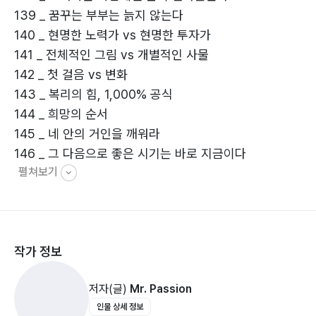
139 _ 꿈꾸는 부부는 늙지 않는다
성공-부자-행복 사이클의 근간을 이루고 있는 것은 ‘물
140 _ 현명한 노력가 vs 현명한 투자가
질’이다.
141 _ 전체적인 그림 vs 개별적인 사물
물질의 사용으로 우리는 더욱더 성공할 수 있고,
142 _ 첫 걸음 vs 변화
더욱더 풍요롭게 살 수 있으며,
143 _ 복리의 힘, 1,000% 공식
더욱더 행복한 삶을 영위할 수 있다.
144 _ 희망의 순서
행복한 삶은 건강한 삶을 포함하고 있다.
145 _ 네 안의 거인을 깨워라
146 _ 그 다음으로 좋은 시기는 바로 지금이다
가난한 상태에서는 그 어떤 것도 온전하기 힘들다.
펼쳐보기
147 _ 운 좋은 사람들의 공통점 - 불확실성
가난한 성공은 날개 잃은 천사와도 같다.
148 _ 낙관론자가 세상을 변화시킨다
어떤 분야에서 성공했으나 여전히 가난하다면 그것은 진
149 _ 머리 좋은 것은 오히려 방해가 된다
정한 의미의 성공이 아니다.
150 _ 낯선 곳
작가 정보
151 _ 과감히 버릴 수 있는 용기를 가져라
‘가난이 앞문으로 들어오면 행복은 뒷문으로 달아난다.’
152 _ 기다리지 말고 뛰어나가라
저자(글)
Mr. Passion
153 _ 추운 겨울을 보낸 나무들이 더 아름다운 꽃을 피운
따라서 부자가 되는 것이 가장 필요하고도 중요한 과제인
인물 상세 정보
다
것이다.