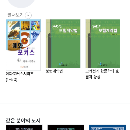
154 _ 선견지명
물질을 돈으로 해석할 수도 있다.
155 _ 무조건 시작하자
수동적 수입의 종류에는 여러 가지가 존재한다.
펼쳐보기
156 _ 미래를 보면서 현재의 일을 생각하는 사람
물질은 수동적 수입에서 비롯되도록 해야 한다.
157 _ 소속
육체를 사용하는 근로수입에는 분명한 한계가 존재하기
158 _ 목표는 어려울수록 투지가 샘솟게 한다
때문이다.
159 _ 사건이 아닌 해석이 행복을 결정한다
아무리 뛰어난 의사라도 동시에 2명 이상을 치료할 수는
160 _ 생각 업그레이드
없는 법이다.
161 _ 스마트? No! 바보가 돼라
162 _ 젊음과 늙음을 구분하는 법
보험계약법
고려전기 한문학의 흐
‘리치트랙-부자 바이블 시리즈’는 수동적 수입을 중요시
예화포커스시리즈
국
름과 양성
163 _ 가장 먼 여행
한다.
(1~50)
164 _ 차근차근 한 걸음, 한 걸음
‘리치트랙-부자 바이블 시리즈’를 통해 우선 부자가 되는
165 _ 3년은 기본
방법을 터득하여, 의미 있는 성공을 이루고, 가족 모두가
166 _ 아직도 망설이고 계신가요?
건강하고 행복한 삶을 살기 바란다.
167 _ 성장 마인드셋(growth mindset)
168 _ 인생의 목적은 성장하고 나누는 것이다
‘리치트랙-부자 바이블 시리즈’는 열정(Passion)을 토대
같은 분야의 도서
169 _ 지금 바로 희망을 선택하라
로 쓰여졌다.