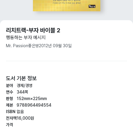
리치트랙-부자 바이블 2
행동하는 부자 메시지
Mr. Passion
좋은땅
2012년 09월 30일
도서 기본 정보
분야
경제/경영
면수
344쪽
판형
152mm×225mm
제본
9788964494554
ISBN
없음
전자책
16,000원
가격