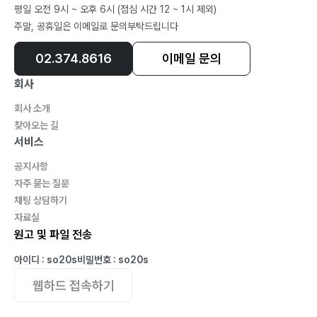
평일 오전 9시 ~ 오후 6시 (점심 시간 12 ~ 1시 제외)
184 _ 모든 패스는 공격으로 가는 과정
주말, 공휴일은 이메일로 문의부탁드립니다
185 _ 어려운 싸움에서 패배하면서 성장한다
186 _ 아는 것이 아니라, 하는 것이 힘이다
02.374.8616
이메일 문의
187 _ 인생이란 계단의 연속이다
회사
188 _ Born-Choice(선택)-Dead
회사 소개
189 _ 축구는 실수의 스포츠이다
찾아오는 길
190 _ 나는 천천히 걸어가지만 뒤로는 가지 않는다
서비스
191 _ 창조적 발상은 아주 간단하다
공지사항
192 _ CEO에게 직관은 필수다
자주 묻는 질문
193 _ 앞서 간 사람에게 배워라
채팅 상담하기
194 _ 열등감은 가장 확실한 모티베이터이다
자료실
195 _ 다른 사람에게 관심이 없는 사람은
원고 및 파일 전송
196 _ 재능이 더 중요해요? 노력이 더 중요해요?
아이디 : so20s
비밀번호 : so20s
197 _ 시간경영을 위한 네 가지 질문
웹하드 접속하기
198 _ 꾸준히 한 방향으로 똑바로 걸어가라
199 _ 최소한 10년은 꾸준히 해야 한다