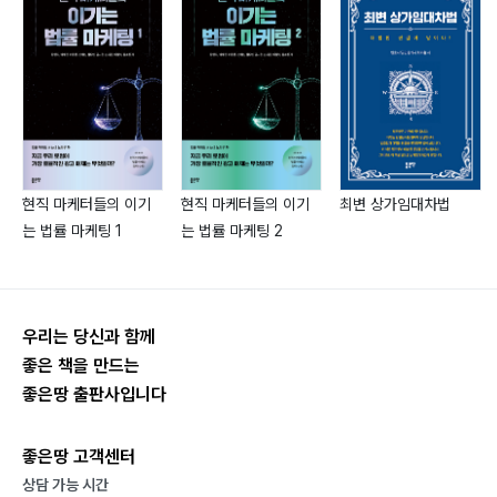
170 _ 연습을 많이 하면 운은 좋아진다
열정적이지 못하면 그 어떠한 일도 지속하기 힘들다.
171 _ 당신이 세상에서 최고가 되지 못하는 7가지 이유
열정은 모든 요소들의 공통 분모이다.
172 _ 현금흐름의 가치
173 _ 리치트랙-소형아파트-캐시플로 부동산 투자의 가
‘리치트랙-부자 바이블 시리즈’를 통해 성공-부자-행복
치
모두를 이루도록 하라.
174 _ 지방, 1억 원 초과 전셋집 비율 꾸준히 증가
현직 마케터들의 이기
현직 마케터들의 이기
최변 상가임대차법
175 _ 캐시플로 부동산과 리치트랙
는 법률 마케팅 1
는 법률 마케팅 2
176 _ Mr. Passion의 현금흐름 사분면
- Mr.Passion
177 _ Mr. Passion의 임대사업 사분면
178 _ 임대사업 사분면의 확대
179 _ 갈 길을 정하기 전에 동반자를 정한다
우리는 당신과 함께
180 _ 실패해도 괜찮다는 생각을 했을 때 우리는 성공할
좋은 책을 만드는
좋은땅 출판사입니다
수 있었다
181 _ 아생연후(我生然後) 살타(殺他)
좋은땅 고객센터
182 _ 거스를 수 없다면 한번 당당히 맞서 싸워 보겠다
상담 가능 시간
183 _ 내가 가장 잘할 수 있는 게 있다면……