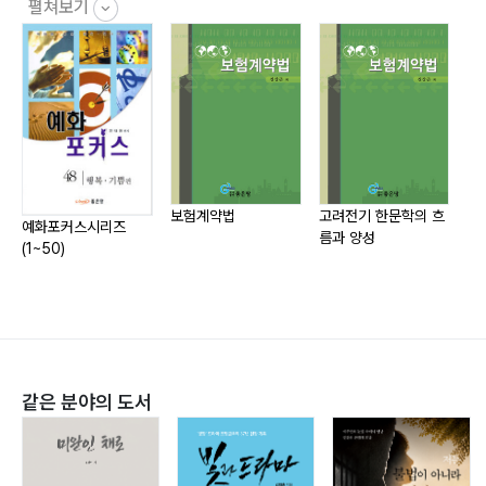
연구소 간판을 올리며... _午月 / 37
펼쳐보기
part 2 - 2004
내 인생의 half time _익명 / 38
2004년을 맞이하며_午月 / 46
아빠에게 편지가 쓰고 싶은 날... _알코올의존자 딸 / 47
새로운 한 해 _午月 / 50
보험계약법
고려전기 한문학의 흐
예화포커스시리즈
국
름과 양성
용서받고 싶은 마음 _영주 서 / 51
(1~50)
꽃샘추위라... _午月 / 53
과거를 지나 현재로 _안산 신 / 54
경기도 가평 꽃동네를 다녀와서... _황지혜 / 57
이제부터가 시작일 것입니다 _午月 / 59
같은 병을 앓고 있는 부인들에게... _깍쟁이 / 60
같은 분야의 도서
햇빛 속에서... _午月 / 62
아빠와 아들이 목욕 가는 모습을 보면서 _동대문 댁 / 63