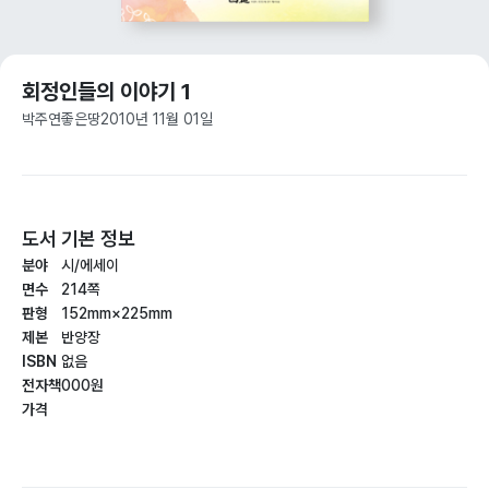
회정인들의 이야기 1
박주연
좋은땅
2010년 11월 01일
도서 기본 정보
분야
시/에세이
면수
214쪽
판형
152mm×225mm
제본
반양장
ISBN
없음
전자책
000원
가격