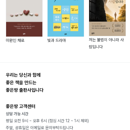
우리를 위하여 기도해 주세요 _午月 / 65
나는 누구인가? _익명의 알코올중독자 / 66
낮에 나온 반달 _午月 / 68
내 마음을 본 후... _인상파 / 69
하나님의 도구일 뿐인데 _午月 / 71
저는 불법이 아니라 사
미완인 채로
빛과 드라마
단순한 직관의 미묘함 _회정인 / 72
람입니다
초심으로 _午月 / 74
빈껍데기의 변화 _빈껍데기 / 75
“선생님...” _午月 / 78
함께라는 것 _익명 / 79
우리는 당신과 함께
하나님이 함께하기에... _午月 / 81
좋은 책을 만드는
좋은땅 출판사입니다
부모 역할, 어떻게 하나 Ⅰ _구자경 / 82
꿈보다 해몽? _찬 / 84
좋은땅 고객센터
열매로 그 나무를 안다 _午月 / 87
상담 가능 시간
부모 역할, 어떻게 하나 Ⅱ _구자경 / 88
평일 오전 9시 ~ 오후 6시 (점심 시간 12 ~ 1시 제외)
카멜레온??? _영주 정 / 90
주말, 공휴일은 이메일로 문의부탁드립니다