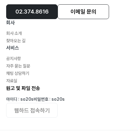
지난 한 해 감사합니다 _午月 / 93
여기까지 _차카게 살자 / 94
02.374.8616
이메일 문의
회사
part 3 - 2005
회사 소개
찾아오는 길
나의 부족함을 시인합니다 _午月 / 102
서비스
회정인과 함께하는 우리 시대 성(性) 첫번째 이야기 _김
공지사항
홍숙 / 103
자주 묻는 질문
제18차 마음보기를 다녀와서 _맛탕 돌쇠 / 105
채팅 상담하기
포항 벧엘교회 성도님들의 기도의 능력을 믿습니다 _午
자료실
月 / 109
원고 및 파일 전송
미국DAYTOP연수를 다녀와서 _익명 / 110
아이디 : so20s
비밀번호 : so20s
나의 삶은 신(神)의 뜻대로 _午月 / 112
웹하드 접속하기
회정인과 함께하는 우리 시대 성(性) 두번째 이야기 _김
홍숙 / 113
19차 마음보기를 다녀오고 _J.J / 115