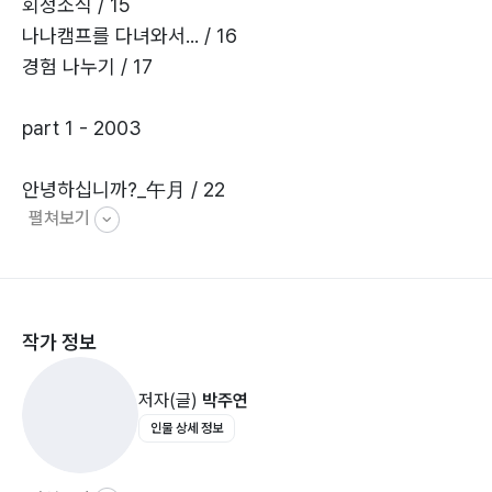
회정소식 / 15
나나캠프를 다녀와서... / 16
경험 나누기 / 17
part 1 - 2003
안녕하십니까?_午月 / 22
펼쳐보기
“이젠 내 것이 좋아요”_ 박미숙 / 23
그 옛날_ 午月 / 25
“오늘이 좋다”_경국 / 26
아침저녁으로_午月 / 28
작가 정보
나를 알아가는 길_윤희영 / 29
따뜻하고 빛나는 영감의 메시지 _남기문 / 31
저자(글)
박주연
국립공주병원 메시지 _천안 이 / 32
인물 상세 정보
진정한 사랑 _午月 / 34
나는 지금 성형 수술 중... _ K / 35