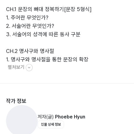
100문제 이상의 연습 문제가 수록되어 있어, 학원에서 교
CH.1 문장의 뼈대 정복하기[문장 5형식]
재로 사용하거나 자습용으로 공부하면서 많은 연습을 하
1. 주어란 무엇인가?
고 싶은 모든 분들께 적합한 책입니다.
2. 서술어란 무엇인가?
3. 서술어의 성격에 따른 동사 구분
2. 영작을 통해 문법을 익힐 수 있는 국내 유일의 교재
영어를 배울 때 반드시 익혀야 하는 문장 구조부터 시작해
CH.2 명사구와 명사절
서 명사 기능 / 형용사 기능 / 수동태 / 동사편 등의 주요
1. 명사구와 명사절을 통한 문장의 확장
문법 요소들을 체계적으로 정리하고, 각 단원의 내용을 효
펼쳐보기
2. 명사구/명사절 주어를 대신하는 가주어 익히기
과적으로 습득할 수 있도록 많은 양의 연습 문제를 수록하
3. 명사절의 다양한 쓰임
였습니다.
CH.3 형용사구 및 부사구
3. 단문 → 복문 → 동사 활용의 체계적 학습
작가 정보
1. to부정사
먼저 단문을 정확하게 영작하는 연습을 하고, 여기에 부정
2. 분사
사/명사절/분사/관계사 등을 활용해 영작을 하는 복문을
저자(글)
Phoebe Hyun
연습하게 됩니다. 이렇게 해서 어순을 익히고 나면, 동사
인물 상세 정보
CH.4 형용사절
의 형태를 다양하게 변형시키는 연습을 할 수 있습니다.