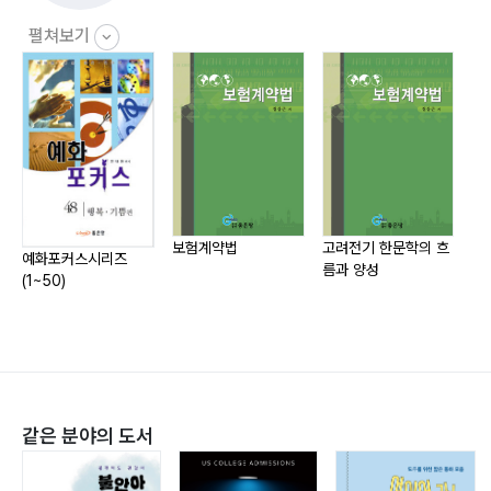
1. 관계사의 기본적 용법
이 한 권이 끝나고 나면, 복잡한 문장구조도 시제도 조동
2. 관계사 what
사도 두렵지 않은 진정한 영어 자신감을 얻을 수 있습니
펼쳐보기
3. 복합관계사
다.
4. 관계부사의 쓰임
5. 관계대명사와 관계부사의 계속적 용법
CH.5 수동태
Unit.2 동사야 물럿거라!
보험계약법
고려전기 한문학의 흐
예화포커스시리즈
국
름과 양성
(1~50)
CH.1 시제 정복하기
1-1 시제란 무엇인가?
1-2 현재시제의 쓰임
1-3 현재완료의 쓰임
1-4 과거 vs 현재완료
같은 분야의 도서
1-5 과거완료시제의 쓰임