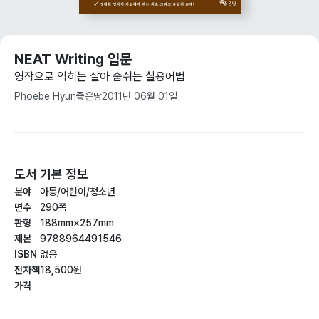
NEAT Writing 입문
영작으로 익히는 살아 숨쉬는 실용어법
Phoebe Hyun
좋은땅
2011년 06월 01일
도서 기본 정보
분야
아동/어린이/청소년
면수
290쪽
판형
188mm×257mm
제본
9788964491546
ISBN
없음
전자책
18,500원
가격