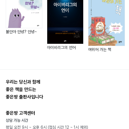
1-6 과거 vs 과거완료 vs 현재완료
1-7 미래 vs 미래완료
1-8 시제일치
불안아 안녕? 안녕~
CH.2 조동사
1. will / be going to
아이비리그의 언어
2. 의무 / 제안의 조동사
여위어 가는 책
3. 부드러운 충고의 표현
4. 요청하기
5. 추측을 표현하는 조동사 must
6. 추측을 표현하는 다른 조동사들
우리는 당신과 함께
7. used to와 would의 비교
좋은 책을 만드는
좋은땅 출판사입니다
8. 조동사+have p.p
9. 조동사의 역할을 하는 구문
좋은땅 고객센터
상담 가능 시간
CH.3 가정법
평일 오전 9시 ~ 오후 6시 (점심 시간 12 ~ 1시 제외)