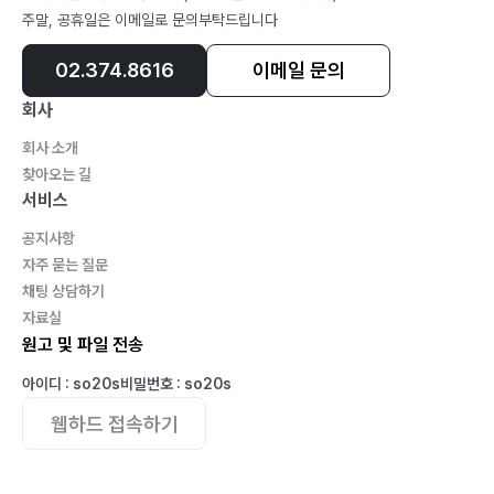
주말, 공휴일은 이메일로 문의부탁드립니다
Unit.3 집중 영작 연습
02.374.8616
이메일 문의
회사
회사 소개
찾아오는 길
서비스
공지사항
자주 묻는 질문
채팅 상담하기
자료실
원고 및 파일 전송
아이디 : so20s
비밀번호 : so20s
웹하드 접속하기