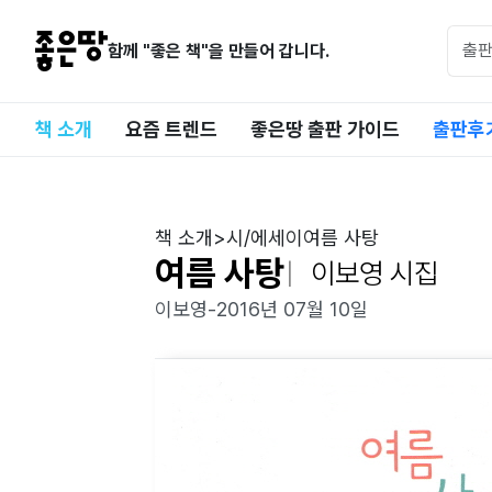
함께 "좋은 책"을 만들어 갑니다.
책 소개
요즘 트렌드
좋은땅 출판 가이드
출판후
책 소개
>
시/에세이
여름 사탕
여름 사탕
이보영 시집
이보영
-
2016년 07월 10일