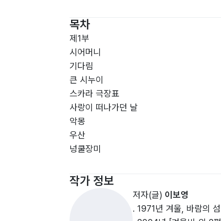
목차
제1부
시어머니
기다림
큰 시누이
스카라 극장표
사랑이 떠나가던 날
악몽
우산
넝쿨장미
제2부
작가 정보
달로 가는 미용실
저자(글)
이보영
냉이꽃
. 1971년 겨울, 바람의
망초대 꽃