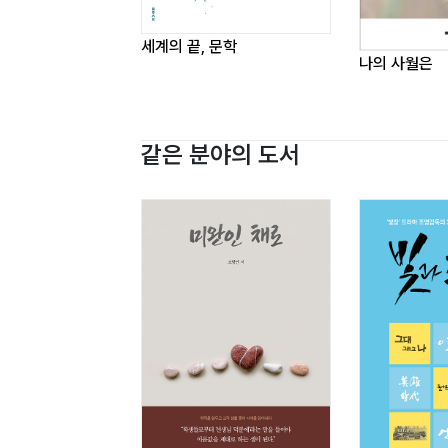
세계의 끝, 문학
제3부
나의 사월은
서시
풀빵
어머니의 약 광주리
같은 분야의 도서
콩톨이
꽃싸움
전방의 추억
네 자매
술 익어가는 마을
뱃사공 아저씨
고향의 가을 산
알밤 줍기
부잣집 아이
화영이
고리뗑 옷 한 벌