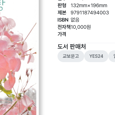
판형
132mm×196mm
제본
9791187494003
ISBN
없음
전자책
10,000원
가격
도서 판매처
교보문고
YES24