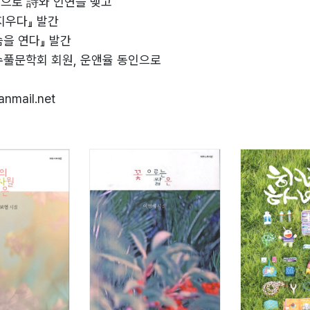
2편으로 詩와 인연을 맺고
 지우다』 발간
가슴을 연다』 발간
한수풀문학회 회원, 운앤율 동인으로
anmail.net