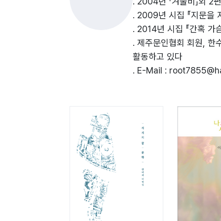
. 2004년 「겨울비」외 
어머니와 아들
. 2009년 시집 『지문을
중랑천의 아침
. 2014년 시집 『간혹 
멀어져 가는 그대
. 제주문인협회 회원, 
달맞이 꽃
활동하고 있다
서쪽하늘
. E-Mail : root7855@h
겨울비
코찌랭이
짠지
북어
분홍색 자전거
계단이 있는 저녁
맨소래담
쌍화탕 한 병
가시 하나
저녁
을왕리의 바다