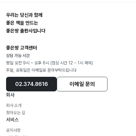
뭘 그리 어렵게 생각해요 ?49
冬寒 ?50
우리는 당신과 함께
가을 山 ?51
좋은 책을 만드는
늙은 소녀 ?52
좋은땅 출판사입니다
유언 ?53
엄마 ?54
좋은땅 고객센터
고마운 도둑 ?55
상담 가능 시간
평일 오전 9시 ~ 오후 6시 (점심 시간 12 ~ 1시 제외)
가자 ?56
주말, 공휴일은 이메일로 문의부탁드립니다
금붕어 ?57
클로버 ?58
02.374.8616
이메일 문의
천국 간 로봇청소기 ?59
회사
나비로 환생했나? ?60
회사 소개
역사 ?61
찾아오는 길
이기적 유전자 ?62
서비스
물 ?63
공지사항
남자의 삶 ?64