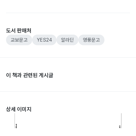
도서 판매처
교보문고
YES24
알라딘
영풍문고
이 책과 관련된 게시글
상세 이미지