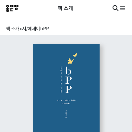
책 소개
책 소개
>
시/에세이
bPP