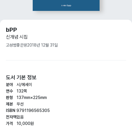
bPP
신개념 시집
고성범
좋은땅
2018년 12월 31일
도서 기본 정보
분야
시/에세이
면수
132쪽
판형
137mm×225mm
제본
무선
ISBN
9791196565305
전자책
없음
가격
10,000원