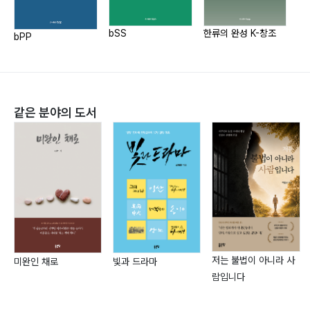
달빛 ?33
도살장 ?34
bSS
한류의 완성 K-창조
소
bPP
섬에선 꽃들이 ?35
삶은 ?36
그 꽃 꺾지 마시게 ?37
돌도끼 시대 ?38
같은 분야의 도서
깨 ?39
겨울 밤 ?40
개망초 ?41
백수의 살림살이 ?42
死 ?43
나팔꽃 ?44
꿈 ?45
저는 불법이 아니라 사
소똥구리 ?46
미완인 채로
빛과 드라마
람입니다
소리 ?47
바람 ?48