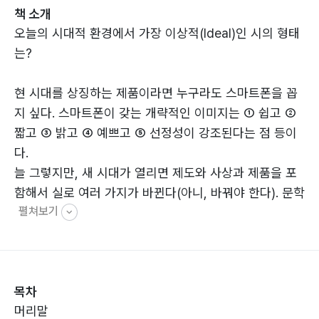
책 소개
오늘의 시대적 환경에서 가장 이상적(Ideal)인 시의 형태
는?
현 시대를 상징하는 제품이라면 누구라도 스마트폰을 꼽
지 싶다. 스마트폰이 갖는 개략적인 이미지는 ① 쉽고 ②
짧고 ③ 밝고 ④ 예쁘고 ⑤ 선정성이 강조된다는 점 등이
다.
늘 그렇지만, 새 시대가 열리면 제도와 사상과 제품을 포
함해서 실로 여러 가지가 바뀐다(아니, 바꿔야 한다). 문학
펼쳐보기
을 포함한 예술 장르도 예외가 아니다. 해서, 이제 뭔가 새
로운 문학 장르가 등장할 때가 되었다는 느낌이 든다.
본서의 발간은 그런 시대적 흐름에 부응한다는 의미를 갖
목차
는다. 1부에서는 ‘bPP(bright Popular Poem)’라는 이름
머리말
의 새로운 시 장르(혹은 문학 장르)를 소개한다. 2부에서