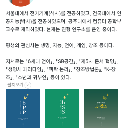
겨울비 ?18
한국인 ?19
서울대에서 전기기계(석사)를 전공하였고, 건국대에서 인
말할 수 없는 것은 침묵하라 ?20
공지능(박사)을 전공하였으며, 공주대에서 컴퓨터 공학부
野營 ?21
교수로 재직하였다. 현재는 진형 연구소를 운영 중이다.
연탄재 ?22
나의 序詩 ?23
평생의 관심사는 생명, 지능, 언어, 게임, 창조 등이다.
그대 만나서 ?24
천안(天安) ?25
저서로는 『6세대 언어』, 『SB공간』, 『제5차 문서 혁명』,
봄 ?26
『생명체 패러다임』, 『맥락 논리』, 『창조방법론』, 『K-창
나방이 ?27
조』, 『소년과 귀부인』 등이 있다.
소년과 여름과 개구리 ?28
펼쳐보기
작별 ?29
이메일 kosbkosbkosb@naver.com
오늘이 내 인생의
끝이라면 ?30
자(ruler) ?31
동양 3국의 깡 ?32