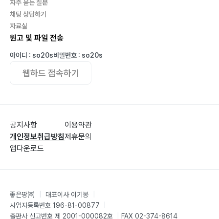
자주 묻는 질문
스마트폰 ?65
채팅 상담하기
달팽이 ?66
자료실
무소유 ?67
원고 및 파일 전송
마누라 ?68
아이디 : so20s
비밀번호 : so20s
백김치 ?69
웹하드 접속하기
해골 ?70
조강지처 ?71
인생 ?72
여자와 사랑과 보석 ?73
공지사항
이용약관
하자! ?74
개인정보취급방침
제휴문의
첫 비 ?75
앱다운로드
하늘에 별은 빛나고 ?76
아침 안개 ?77
리필(Refill) ?78
좋은땅㈜
|
대표이사 이기봉
|
안녕 ?79
사업자등록번호 196-81-00877
|
풀 ?80
출판사 신고번호 제 2001-000082호
|
FAX 02-374-8614