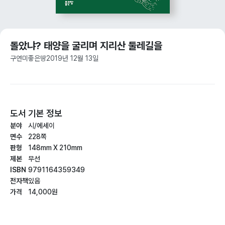
돌았냐? 태양을 굴리며 지리산 둘레길을
구연미
좋은땅
2019년 12월 13일
도서 기본 정보
분야
시/에세이
면수
228쪽
판형
148mm X 210mm
제본
무선
ISBN
9791164359349
전자책
있음
가격
14,000원