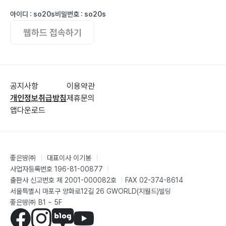
구 일 오전, 18코스 송정-오미 구간
아이디 : so20s
비밀번호 : so20s
웹하드 접속하기
꼴도 거지인데 마음마저182
구 일 오후, 19코스 오미-방광 구간
지옥 불길에 언니가193
공지사항
이용약관
십 일 온종일, 20코스 방광-산동 구간
개인정보취급방침
제휴문의
앱다운로드
피터팬의 손을 잡고209
십일 일 한나절, 마지막 21코스 산동-주천 구간
좋은땅㈜
|
대표이사 이기봉
|
사업자등록번호 196-81-00877
|
출판사 신고번호 제 2001-000082호
|
FAX 02-374-8614
나오기 이게 끝인가?220
서울특별시 마포구 양화로12길 26 GWORLD(지월드)빌딩
좋은땅㈜ B1 ~ 5F