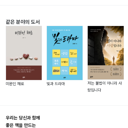
전의를 상실한 패잔병처럼090
같은 분야의 도서
오 일 오후, 9코스 덕산-위태 구간
돌았냐? 엉가, 니!104
이틀간의 웅크림, 휴식 구간
저는 불법이 아니라 사
미완인 채로
빛과 드라마
람입니다
2부
중력에 저항하며111
우리는 당신과 함께
육 일 오전, 10코스 위태-하동호 구간
좋은 책을 만드는