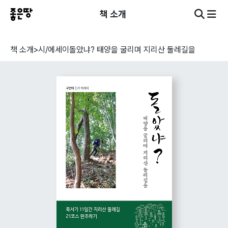
책 소개
책 소개
>
시/에세이
돌았냐? 태양을 굴리며 지리산 둘레길을