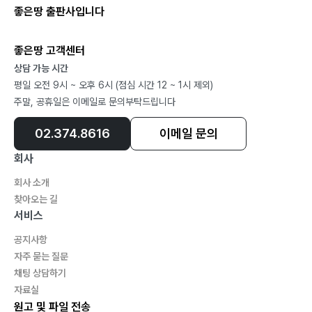
좋은땅 출판사입니다
세상에 우째 이런 일이118
육 일 오후, 11코스 하동호-삼화실 구간
좋은땅 고객센터
상담 가능 시간
거뭇거뭇한 솔숲 사이로132
평일 오전 9시 ~ 오후 6시 (점심 시간 12 ~ 1시 제외)
칠 일 아침, 12코스 먹점마을-대축 구간
주말, 공휴일은 이메일로 문의부탁드립니다
02.374.8616
이메일 문의
당신의 ‘삶’이란 시 마지막 구절처럼138
칠 일 오전에서 오후, 14코스 대축-원부춘 구간
회사
회사 소개
인생 뭐 별것 있나!150
찾아오는 길
팔 일 오전, 15코스 원부춘-가탄 구간
서비스
공지사항
세상천지 나뿐이고156
자주 묻는 질문
팔 일 오후, 16코스 가탄-송정 구간
채팅 상담하기
자료실
원고 및 파일 전송
그가 걷던 길을 나도172