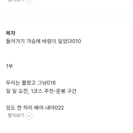
르다가, 터억, 헉! 배낭이 나뭇가지에 걸려 몸이 뒤로 휘청
했다. 스틱을 움켜 쥐고 겨우 중심을 잡고 서니 온 몸에 소
름이 돋는다. 아래는 벼랑, 그 끝은 깊은 계곡. 요란한 계
곡 물소리만 골바람을 타고 온 산을 뒤흔들고 있었다. 지
목차
금 내가 여기서 무슨 짓을 하고 있는 거지? 도대체 무얼
들어가기 가슴에 바람이 일었다010
바라 여기 이 길에, 그것도 제 덩치만 한 배낭을 메고 후들
거리며 서 있지? 두려움에 닭똥 같은 눈물이 후드득 떨어
졌다.
1부
우리는 몰랐고 그냥016
일 일 오전, 1코스 주천-운봉 구간
임도 한 허리 베어 내어022
펼쳐보기
일 일 오후, 2코스 운봉-인월 구간
앓는 소리가 잠결에도031