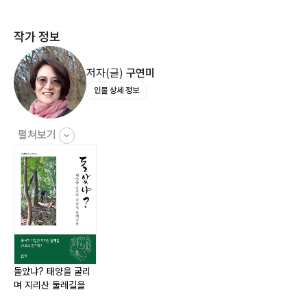
이 일 온종일, 3코스 인월-금계 구간
작가 정보
엄마의 넋두리, 내 고향 함앵 산청044
저자(글)
구연미
삼 일 오전, 4코스 금계-동강 구간
인물 상세 정보
남남인데요, 우리052
삼 일 오후, 5코스 동강-수철 구간
펼쳐보기
차라리 설산을 걸을걸!063
사 일 오전, 6코스 수철-성심원 구간
지금 내가 여기서 무슨 짓을070
사 일 오후, 7코스 성심원-운리 구간
돌았냐? 태양을 굴리
며 지리산 둘레길을
길 위에서 태양을 굴리며 082
오 일 오전, 8코스 운리-덕산 구간