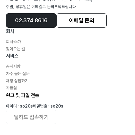
12. 달빛 아래… 113
주말, 공휴일은 이메일로 문의부탁드립니다
13. The Message… 115
02.374.8616
이메일 문의
14. ∋ 바람이 전하는 말 ∈… 117
15. 우는 법을 잃어버렸다면 … 119
회사
16. 나는 바람이 되겠지~ … 121
회사 소개
17. 연기… 123
찾아오는 길
18. Warm greeting… 127
서비스
공지사항
자주 묻는 질문
길 위의 나를 만났다
채팅 상담하기
자료실
원고 및 파일 전송
1. 想 像 相… 131
2. Space… 133
아이디 : so20s
비밀번호 : so20s
3. 집을 짓지 않는 평화… 137
웹하드 접속하기
4. 생각… 139
5. 사랑의 패턴… 141