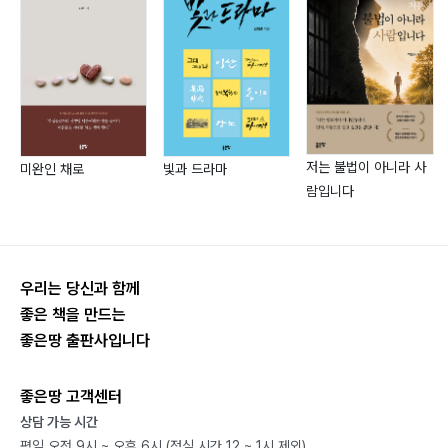
30. 매트릭스 리저랙션… 83
달빛 아래 나를 찾아줘
1. 천 일 동안… 87
저는 불법이 아니라 사
미완인 채로
빛과 드라마
2. 왜, 너의 이름을 부르지 않았을까? … 89
람입니다
3. The Moment… 91
4. 그 여름… 93
5. 사진… 95
우리는 당신과 함께
6. 심장… 97
좋은 책을 만드는
7. 천사대교(그리움)… 99
좋은땅 출판사입니다
8. 꿈에… 101
9. 달을 보면… 105
좋은땅 고객센터
10. 그리움에 대한 대답… 107
상담 가능 시간
11. 미쳤구나… 109
평일 오전 9시 ~ 오후 6시 (점심 시간 12 ~ 1시 제외)