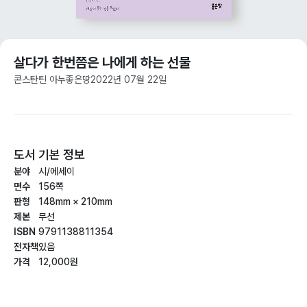
살다가 한번쯤은 나에게 하는 선물
콘스탄틴 아누
좋은땅
2022년 07월 22일
도서 기본 정보
분야
시/에세이
면수
156쪽
판형
148mm × 210mm
제본
무선
ISBN
9791138811354
전자책
있음
가격
12,000원