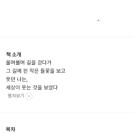
책 소개
울며불며 길을 걷다가
그 길에 핀 작은 들꽃을 보고
웃던 나는,
세상이 웃는 것을 보았다
펼쳐보기
목차