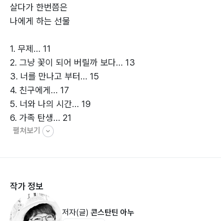
살다가 한번쯤은
나에게 하는 선물
1. 무제… 11
2. 그냥 꽃이 되어 버릴까 보다… 13
3. 너를 만나고 부터… 15
4. 친구에게… 17
5. 너와 나의 시간… 19
6. 가족 탄생… 21
펼쳐보기
7. 안 보임, 보이지 않음의 위로… 23
8. 광복절… 25
9. 초록색 치마… 27
10. 추억… 29
작가 정보
11. 석굴암… 31
12. 나의 돌밭 그대의 돌탑… 35
저자(글)
콘스탄틴 아누
13. 소리… 39