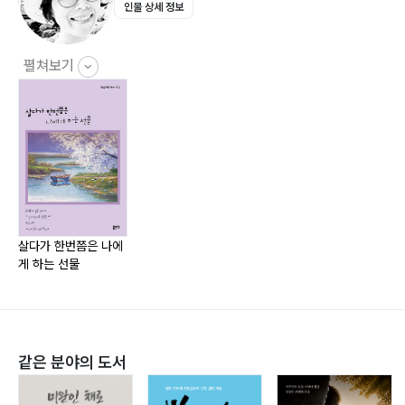
인물 상세 정보
14, 주문… 41
15. 분노와 통증 그리고 용서… 45
16. 그녀를 알지 못합니다… 47
펼쳐보기
17. 감정… 51
18. 시간… 53
19. 오빠 그만하고, 친구하자… 55
20. 천 일의 기억… 57
21. 축복… 59
22. 넌 그런 사람이야 … 63
23. 단풍… 65
살다가 한번쯤은 나에
게 하는 선물
24. 송지나에게… 67
25. 내 맘속에 바람이 들어온다… 69
26. 삶 안에서 삶을 산다는 건… 73
27. 맥주… 75
같은 분야의 도서
28. 바라보기… 77
29. 사진 Ⅱ… 79