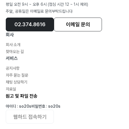
시간아! 멈추어다오•137
평일 오전 9시 ~ 오후 6시 (점심 시간 12 ~ 1시 제외)
미련 없이 과감하게 버리자•140
주말, 공휴일은 이메일로 문의부탁드립니다
02.374.8616
이메일 문의
關係_관계
영원한 친구•146
회사
무소식이 희소식이 아니었네•148
회사 소개
네가 내 마음을 알겠어?•150
찾아오는 길
무심코 한 말•152
서비스
56년 만에 미국에서 걸려 온 친구의 전화•154
공지사항
자식은 부모의 울타리•157
자주 묻는 질문
채팅 상담하기
萬事_만사
자료실
원고 및 파일 전송
표현의 자유로움•164
세월호의 슬픈 사건•166
아이디 : so20s
비밀번호 : so20s
바뀌어 가고 있는 세상•168
웹하드 접속하기
인간의 야망•171