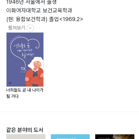
전속 이발사•48
1946년 서울에서 출생
남편의 속마음•50
이화여자대학교 보건교육학과
남편의 건강이 염려스러워•56
(현: 융합보건학과) 졸업<1969.2>
펼쳐보기
家族_가족
나의 바람•62
너무나 고달팠던 시간들•64
포니의 속 깊은 뜻•68
보이스피싱 사건•71
손주들의 체취를 그리워하며•73
세 딸들의 추억과 행복했던 교회 생활•77
너희들도 곧 내 나이가
그리운 엄마•81
될 거다
나의 정성과 속마음•86
부모님이 잠드신 수목원을 방문하며•89
코로나의 슬픈 사연•92
같은 분야의 도서
홍시•96