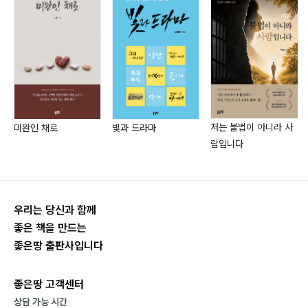
記憶_기억
쎄시봉의 추억•104
옛 추억이 생각나서•106
반세기 만에 다시 찾은 그때의 낚시터•108
그 옛날 크리스마스 때를 생각하며•112
눈이 내리면 생각나는 옛 추억•115
저는 불법이 아니라 사
미완인 채로
빛과 드라마
삶과 죽음의 문턱•118
람입니다
人生_인생
늙은이의 마음•124
우리는 당신과 함께
노인의 비애•126
좋은 책을 만드는
어차피의 의미•128
좋은땅 출판사입니다
우리의 인생길•130
지난 삶을 되돌아보며•132
좋은땅 고객센터
아직도 늙었다는 걸 인정하고 싶지 않은가 보다•134
상담 가능 시간