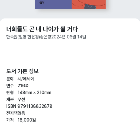
너희들도 곧 내 나이가 될 거다
한숙원(일명 한윤경)
좋은땅
2024년 06월 14일
도서 기본 정보
분야
시/에세이
면수
216쪽
판형
148mm × 210mm
제본
무선
ISBN
9791138832878
전자책
없음
가격
18,000원