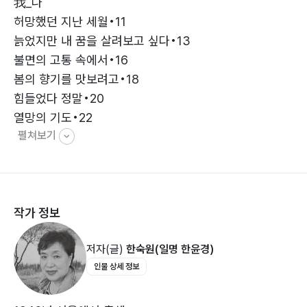
我_나
허망했던 지난 세월•11
늙었지만 내 꿈을 살려보고 싶다•13
불면의 고통 속에서•16
봄의 향기를 맛보려고•18
힘들었다 정말•20
열망의 기도•22
펼쳐보기
사라지는 기억력에 대한 불안•24
허전한 이 느낌은 뭐지•26
나의 투병기•30
인생이 별거더냐•36
작가 정보
夫_남편
저자(글)
한숙원(일명 한윤경)
첫사랑의 추억•42
인물 상세 정보
여보라는 호칭•44
늙은이의 자존심•46