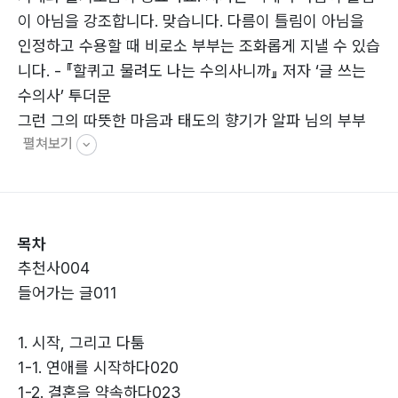
이 아님을 강조합니다. 맞습니다. 다름이 틀림이 아님을
인정하고 수용할 때 비로소 부부는 조화롭게 지낼 수 있습
니다. - 『할퀴고 물려도 나는 수의사니까』 저자 ‘글 쓰는
수의사’ 투더문
그런 그의 따뜻한 마음과 태도의 향기가 알파 님의 부부
펼쳐보기
사이에도 퍼져 나가는 것은 아니었을까? 부부관계의 성숙
은 이해와 배려라는 그의 한결같은 메시지가 이 책을 읽는
독자에게도 잔잔히 마음 안에 자리 잡으리라 생각된다. -
『걱정 마, 시작이 작아도 괜찮아』 저자 ‘리딩교육 대표’ 서
목차
은진(로즈)
추천사004
읽는 내내 저자 부부의 따뜻한 모습에 행복한 미소가 지어
들어가는 글011
졌다. 이 책 덕분에 사이좋아지는 부부가 늘어날 것 같은
예감 때문이었다. 잘 지내고 싶지만, 소통 부재로 어려움
1. 시작, 그리고 다툼
을 겪는 부부, 대화가 잘 안 되어 힘든 부부들에게 희망이
1-1. 연애를 시작하다020
되어 줄 거라는 믿음이 들었다. - 『그럼에도 행복한 이유』
1-2. 결혼을 약속하다023
저자 김은정