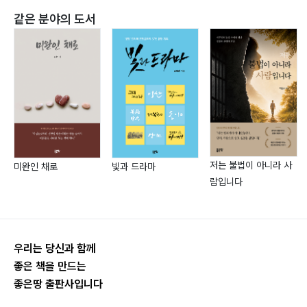
4-4. 부부가 서로의 마음을 알아 가는 것101
이메일 cjh231@naver.com
같은 분야의 도서
4-5. 틀린 것과 다른 것의 차이104
4-6. 사랑은 기다림이다107
4-7. 휴지심을 통해 보는 부부관계110
Summary113
5. 존중
5-1. 아내 말을 잘 들으면 자다가도 떡이 생긴다116
저는 불법이 아니라 사
5-2. 부부관계는 대화가 답이다119
미완인 채로
빛과 드라마
람입니다
5-3. 부부는 같은 편이다122
5-4. 손잡고 팔짱 끼고 다닌다124
5-5. 아내 사랑을 표현하기에 좋은 꽃126
5-6. 꽃이 주는 행복129
우리는 당신과 함께
5-7. 노부부의 배려와 사랑132
좋은 책을 만드는
Summary135
좋은땅 출판사입니다