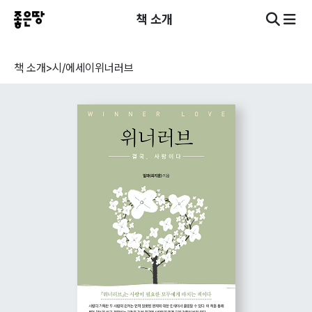
책 소개
책 소개
>
시/에세이
위너러브