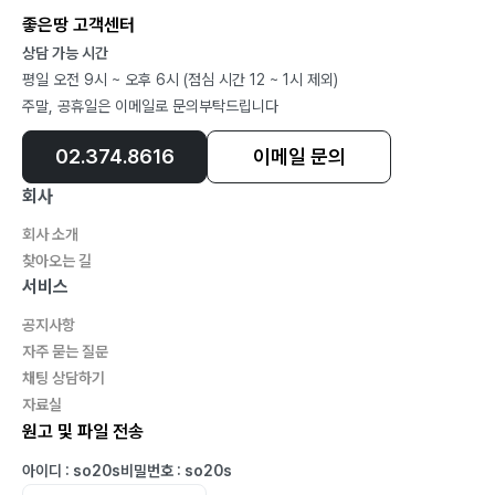
6. 변화
좋은땅 고객센터
6-1. 명절에는 남편이 설거지를 해 보자138
상담 가능 시간
평일 오전 9시 ~ 오후 6시 (점심 시간 12 ~ 1시 제외)
6-2. 부부는 데이트가 필요하다141
주말, 공휴일은 이메일로 문의부탁드립니다
6-3. 아내를 미친 듯이 사랑하면 남편은 변화한다145
6-4. 부부라서 참 좋아149
02.374.8616
이메일 문의
6-5. ‘괜찮아’의 의미를 파악하자152
회사
6-6. 사람은 직접 경험해 봐야 안다155
회사 소개
6-7. 남자들이 잘 지키지 못하는 것157
찾아오는 길
Summary159
서비스
공지사항
7. 감사
자주 묻는 질문
7-1. 아내가 있음에 감사162
채팅 상담하기
7-2. 아내와의 데이트에 감사한 하루164
자료실
7-3. 함께여서 행복하다166
원고 및 파일 전송
7-4. 둘만의 데이트169
아이디 : so20s
비밀번호 : so20s
7-5. 아내에게 쓴 편지172