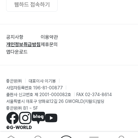
웹하드 접속하기
7-6. 소소한 행복을 주는 더베이 101 데이트175
Summary178
공지사항
이용약관
8. 사랑
개인정보취급방침
제휴문의
8-1. 데이트 방법180
앱다운로드
8-2. 마음껏 사랑하자185
8-3. 설빙 데이트190
8-4. 아껴 주며 사랑을 키워 가는 부부193
좋은땅㈜
|
대표이사 이기봉
|
8-5. 화이트데이 기념 선물196
사업자등록번호 196-81-00877
|
8-6. 속상한 아내를 위한 데이트198
출판사 신고번호 제 2001-000082호
|
FAX 02-374-8614
8-7. 여보, 계단 조심해201
서울특별시 마포구 양화로12길 26 GWORLD(지월드)빌딩
좋은땅㈜ B1 ~ 5F
8-8. 결혼 장려 작가, 알파204
Summary206
©G-WORLD
9. 동행