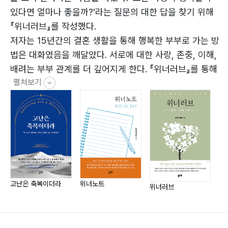
Summary067
있다면 얼마나 좋을까?’라는 질문의 대한 답을 찾기 위해
『위너러브』를 작성했다.
3. 배려
저자는 15년간의 결혼 생활을 통해 행복한 부부로 가는 방
3-1. 이번 명절에는 아내에게 손편지를 써 보자070
법은 대화였음을 깨달았다. 서로에 대한 사랑, 존중, 이해,
3-2. 아내와 매주 정해진 시간에 데이트를 하자072
배려는 부부 관계를 더 깊어지게 한다. 『위너러브』를 통해
3-3. 아내의 배려076
펼쳐보기
사랑하지만 사랑하는 방법을 모르는 연인, 부부에게 사랑은
3-4. 잠들기 전 아내와 대화를 나눈다078
충분한 가치가 있음을 알리는 계기가 되길 바라고 있다.
3-5. 여보, 커피 한잔하러 갈래?080
저자는 다양한 SNS채널을 운영하면서 영향력을 넓혀 가고
3-6. 저녁 산책083
있다. 저서로는 『위너노트』, 『고난은 축복이더라』, 『믿음으
3-7. 여보, 나 식빵 먹고 싶어086
로 경영하라』가 있다.
Summary090
블로그 https://blog.naver.com/cjh23100
4. 인내
트위터 https://twitter.com/cjh4231/
고난은 축복이더라
위너노트
위너러브
4-1. 아내가 아프면 더 잘하자092
스레드
4-2. 내 기분을 가족에게 전이하지 말자095
‌https://www.threads.net/@interior_studio_el_design
4-3. 하루를 살아갈 힘099
유튜브 https://www.youtube.com/@cjh231