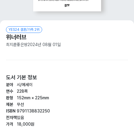
YES24 결혼/가족 2위
위너러브
최지훈
좋은땅
2024년 08월 01일
도서 기본 정보
분야
시/에세이
면수
228쪽
판형
152mm × 225mm
제본
무선
ISBN
9791138832250
전자책
있음
가격
18,000원