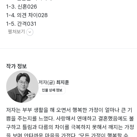
1-3. 신혼026
알파 님은 좋은 부부 관계의 비결을 알고 실천하고 계신
1-4. 의견 차이028
분이다. 방법은 의외로 간단하다. 존중과 배려, 그리고 대
1-5. 간격031
화! 알지만 실천하기 쉽지 않은 이런 덕목을 알파 님은 제
펼쳐보기
1-6. 대화033
대로 실천하고 계셨다. 특히 이 대화는 우리 부부도 실천
1-7. 약속035
했던 부분이다. 부부 사이의 문제가 커지는 원인은 그 문
Summary037
제를 덮어 버리기 때문인 경우가 많다. 그런데 문제는 드
러내야 해결책을 찾아낸다고 본다. 말로 풀어내야 한다는
작가 정보
2. 이해
것이다. - 브런치 작가 나소공
2-1. 부부관계의 성숙은 이해와 배려다040
사랑에 관한 알파 님의 따뜻한 시선들을 느낄 수 있었던
저자(글)
최지훈
2-2. 부부는 서로 환대해야 한다043
책! 사랑은 마음에서 마음으로 전하는 것. 우리가 삶에서
인물 상세 정보
2-3. 어떤 사람과 결혼해야 할까?047
지켜야 할 가장 소중한 가치는 사랑이 아닐까. 많은 분들
2-4. 아내와 대화하는 시간의 중요성052
이 이 책을 보고 일상 속에서 사랑을 실천할 수 있는 소소
2-5. 아내와의 야경 데이트055
한 방법들을 느껴 보시기를 바라며. - MARTIUS
저자는 부부 생활을 해 오면서 행복한 가정이 얼마나 큰 기
2-6. 여보! 의리~058
쁨을 주는지를 느꼈다. 사랑해서 연애하고 결혼했음에도 불
2-7. 아내와 장 보는 시간061
구하고 틀림과 다름의 차이를 극복하지 못해서 깨지는 가정
2-8. 귀요미 방향제064
을 보며 안타까운 마음을 가졌다. ‘모든 가정이 행복할 수