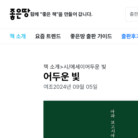
함께 "좋은 책"을 만들어 갑니다.
책 소개
요즘 트렌드
좋은땅 출판 가이드
출판후
책 소개
>
시/에세이
어두운 빛
어두운 빛
여조
2024년 09월 05일