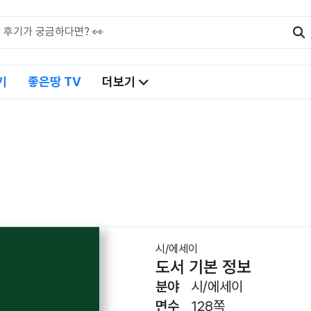
기
좋은땅 TV
더보기
시/에세이
도서 기본 정보
분야
시/에세이
면수
128쪽