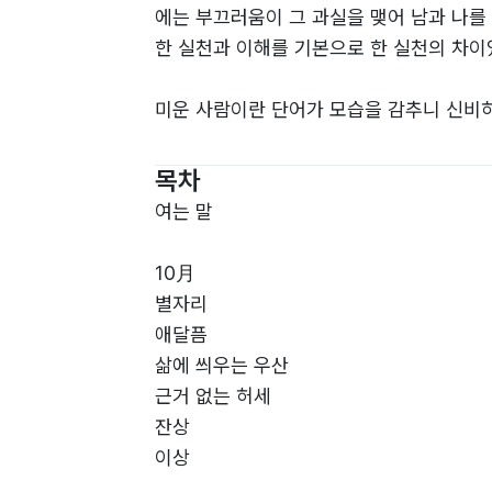
에는 부끄러움이 그 과실을 맺어 남과 나를
한 실천과 이해를 기본으로 한 실천의 차이였
미운 사람이란 단어가 모습을 감추니 신비하
싸한 향기를 냈는데 어쩌면 나는 그것으로부
을 자칭할 수 있게 됐으면 한다는 바램을, 
목차
여는 말
시집에 수록된 시들은 선로이다. 책의 이면
책을 조금이나마 덜 지루하게 꾸며주기를 바
10月
별자리
한편 역이란 시집의 끝자락에 있는 ‘두고 가는
애달픔
몇 명에게 몇 번을 전하든 진심이 닳지 않
삶에 씌우는 우산
결론적으로는 고리타분하게
근거 없는 허세
잔상
또 사랑을 노래하는 바이다.
이상
초라한 마음이었을지도