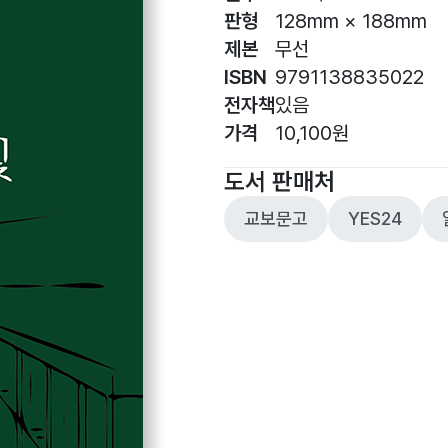
판형
128mm × 188mm
제본
무선
ISBN
9791138835022
전자책
있음
가격
10,100원
도서 판매처
교보문고
YES24