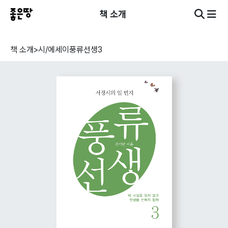
책 소개
책 소개
>
시/에세이
풍류선생3