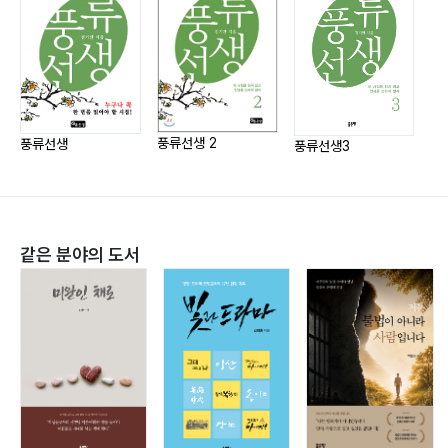
의리의 사나이?37
돈이 많이 들어가니
마음 돌아서면?37
아내를 다독여야 하고
지리산 피아골?38
대단한 용기도 필요하네요.
토종꿀?39
고향 산천?40
이때껏
막걸리?41
시를 천 수도 넘게 썼지만
풍류선생 2
풍류선생
풍류선생3
풍
슬픈 사랑?41
당분간 시 쓰기를 접어 두겠습니다.
여수 항일암?42
아, 진달래?43
앞으로는
같은 분야의 도서
춘추시대 하희?44
시에 그림을 넣어
인간관계?45
예술을 만드는 일에
거문도?46
몰두하겠습니다.
농촌에서?47
북경 이화원?48
가평 남이섬?49
비음산 계곡?50