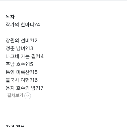
전통적인 시적 가락을 벗어나면 본래의 맛이 사라진다.
목차
한 번도 제대로 읽히지도 못하고 실증이 나는 시가 수두룩
작가의 한마디?4
한 게 현실이다.
창원의 선비?12
시인이라면 아름다운 시를 쓰고 알려서 세상을 풍요롭게
청춘 남녀?13
하여야 할 것이다.
나그네 가는 길?14
이 세상이 삭막하여도 우리 문인들이 세상을 선도하고 앞
주남 호수?15
장서서 조금이라도 삶이 윤택하게 해야 할 책임이 있다.
통영 미륵산?15
불국사 여행?16
풍류선생 2집은 100년 만에 한 번 나올까 말까하는 귀한
용지 호수의 밤?17
책이며 조선이 망하고 풍류도 사라져 버렸는데,
펼쳐보기
목포 유달산?18
봄이 오는 날?19
다행히도 조선의 정신을 살려내어 풍류선생 2집을 세상에
붉은 사랑?20
알리게 되었으며 3집까지 내게 되어서 개인적으로나 국
새들의 놀이터?21
가적으로나 크나큰 영광이 아닐 수 없다.