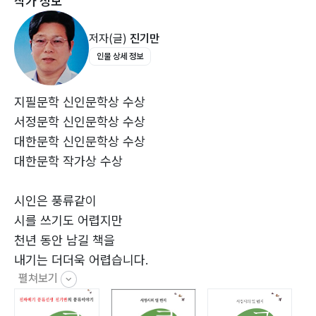
작가 정보
영덕 블루로드 길?22
웃음 지으며?23
앞으로도 심기일전하여 좋은 시를 많이 쓰고자 한다.
저자(글)
진기만
통영 마리나 리조트?24
독자들이 이 시집을 읽고 감명을 받았다면
인물 상세 정보
일장춘몽?25
많은 사람들에게 알려주시면 시를 쓰는데 힘이 될 것이다.
귀부인?26
새벽닭?26
지필문학 신인문학상 수상
주남 호수의 오리들?27
서정문학 신인문학상 수상
아름다운 강산?28
대한문학 신인문학상 수상
창원 돝섬?29
대한문학 작가상 수상
명곡 팔각정?30
저, 아가씨?31
시인은 풍류같이
제천 의림지?32
시를 쓰기도 어렵지만
아기 사랑?33
천년 동안 남길 책을
태국 푸껫?34
내기는 더더욱 어렵습니다.
애창곡 불러?35
펼쳐보기
통영의 여행?36
빠듯한 생활에