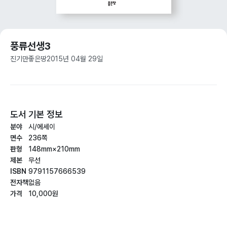
풍류선생3
진기만
좋은땅
2015년 04월 29일
도서 기본 정보
분야
시/에세이
면수
236쪽
판형
148mm×210mm
제본
무선
ISBN
9791157666539
전자책
없음
가격
10,000원