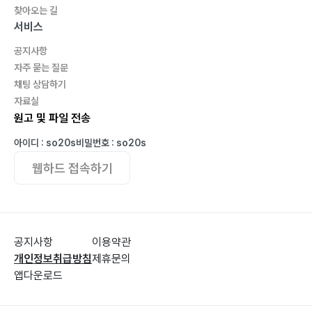
마음은 취하고?63
찾아오는 길
정조 임금?64
서비스
진달래 피는 천주산?65
공지사항
소수서원과 선비촌?66
자주 묻는 질문
사랑아?67
채팅 상담하기
우리의 인생?67
자료실
의령 관광?68
원고 및 파일 전송
밭갈이 하는 농부?69
아이디 : so20s
비밀번호 : so20s
밀양 영남루?70
웹하드 접속하기
애주가?71
문경 김용사?72
흙냄새?73
잔잔한 음악?73
공지사항
이용약관
중국의 서호?74
개인정보취급방침
제휴문의
부사?75
앱다운로드
풍류의 세상?75