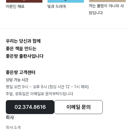
평준화의 폐단?51
저는 불법이 아니라 사
미완인 채로
빛과 드라마
용문사 가는 길?52
람입니다
은빛 세상?53
한양의 거리?53
담양 추월산?54
선물?55
우리는 당신과 함께
좋은 책을 만드는
아낙들?55
좋은땅 출판사입니다
경주여행?56
창공 로터리클럽?57
좋은땅 고객센터
진도 관매도?58
상담 가능 시간
마음은 부자?59
평일 오전 9시 ~ 오후 6시 (점심 시간 12 ~ 1시 제외)
초로 같은 인생아?59
주말, 공휴일은 이메일로 문의부탁드립니다
시안 화청지?60
거문고?61
02.374.8616
이메일 문의
산에 집을 짓고?61
회사
문경 주흘산?62
회사 소개