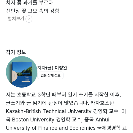
치자 꽃 과거를 부르다
선인장 꽃 고요 속의 강함
펼쳐보기
선인장 꽃 외로움 속의 빛
선인장의 무언의 가르침
선인장 가시 속에 숨어 있는 아름다움
선인장 꽃 사막에서 배운 진리
작가 정보
행운목 꽃 소리 없는 가르침
행운목 꽃 침묵의 지혜
저자(글)
이정완
행운목 꽃 인생의 깊이를 묻다
인물 상세 정보
행운목 꽃 속에 숨겨진 이야기
작약 꽃잎 속의 인생 이야기
더덕 꽃 속에 숨겨진 고요
저는 초등학교 3학년 때부터 일기 쓰기를 시작한 이후,
야생화 자유를 노래하다
글쓰기와 글 읽기에 관심이 많았습니다. 카자흐스탄
아카시아 꽃이 전하는 고백
Kazakh-British Technical University 경영학 교수, 미
개나리 꽃잎에 담긴 봄날의 속삭임
국 Boston University 경영학 교수, 중국 Anhui
야생화 혼자서도 아름다운 존재
University of Finance and Economics 국제경영학 교