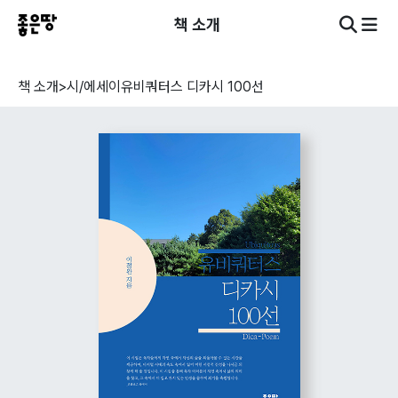
책 소개
책 소개
>
시/에세이
유비쿼터스 디카시 100선