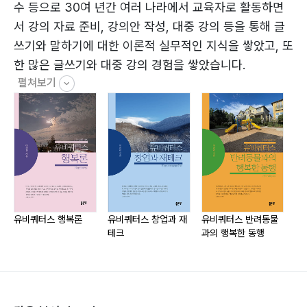
수 등으로 30여 년간 여러 나라에서 교육자로 활동하면
제2장. 삶 – 산책길에서 깨달음을 얻다
서 강의 자료 준비, 강의안 작성, 대중 강의 등을 통해 글
면양 송순 옛 시인의 발자취를 따라
쓰기와 말하기에 대한 이론적 실무적인 지식을 쌓았고, 또
정철 시 비석에 새겨진 고독의 미학
한 많은 글쓰기와 대중 강의 경험을 쌓았습니다.
고인돌 아래의 침묵 속 진리
펼쳐보기
최명희 문학관 그 안에 숨은 이야기
지금까지 출간한 인문학, 경영학, 창업 및 자기 계발 관련
정읍사 산책길의 오후
한 책으로는 『유비쿼터스 명상록』(2023.04, 페스트북),
해수관음상 앞에서 멈춘 시간
『유비쿼터스 행복론』(2023.09, 좋은땅), 『유비쿼터스 창
표지판이 가리키는 인생의 갈림길
업과 재테크』(2023.10, 좋은땅), 『유비쿼터스 반려동물
풍혈산의 돌길에서 찾은 흔적
과의 행복한 동행』(2023.11, 좋은땅), 『유비쿼터스 성공
풍혈산 산책길에서 만난 약수터
리더십』(2023.11, 좋은땅), 『유비쿼터스 ESG 경영과 리
까치가 전해 준 작은 축복
더십』(2023.12, 좋은땅), 『유비쿼터스 MZ 세대와 ESG
유비쿼터스 행복론
유비쿼터스 창업과 재
유비쿼터스 반려동물
유
테크
과의 행복한 동행
십
강화도 보문사에 스며든 역사의 흔적
마케팅』(2023.12, 좋은땅), 『유비쿼터스 자기 계발과 창
관모봉 산책길에서 그 속의 기다림
의적 변화와 혁신』(2024.01, 좋은땅), 『유비쿼터스 시
석영정에서 만난 작은 평화
(詩)선집』(2024.01, 좋은땅), 『유비쿼터스 명퇴행복학』
죽녹원의 대나무 숲길을 걷는 발걸음
(2024.03, 좋은땅), 『유비쿼터스 행복경제학』(2024.04,