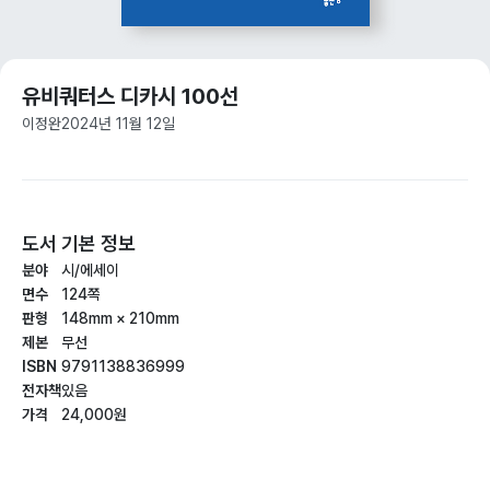
유비쿼터스 디카시 100선
이정완
2024년 11월 12일
도서 기본 정보
분야
시/에세이
면수
124쪽
판형
148mm × 210mm
제본
무선
ISBN
9791138836999
전자책
있음
가격
24,000원