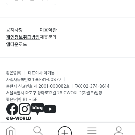
설악산 위로 피어난 가을의 숨결
권금성 너머로 떠오르는 아침 해
외설악에서 맞이한 조용한 아침
외설악 봉우리에서 만난 고독
공지사항
이용약관
설악산 케이블카에서 바라본 세상
개인정보취급방침
제휴문의
신흥사에서 바라본 외설악 봉우리
앱다운로드
외설악 절벽 아래의 깊은 침묵
설악동에서 마주한 아침 햇살
외설악 봉우리 따라 흐르는 산의 숨결
좋은땅㈜
|
대표이사 이기봉
|
설악산 울산바위 아래의 고요
사업자등록번호 196-81-00877
|
울산바위에 새겨진 세월의 흔적
출판사 신고번호 제 2001-000082호
|
FAX 02-374-8614
서울특별시 마포구 양화로12길 26 GWORLD(지월드)빌딩
대관령의 눈빛 아래에서
좋은땅㈜ B1 ~ 5F
대관령에서 맞이한 생명의 숨결
관모봉 아래에서 찾은 작은 평화
©G-WORLD
석가산 자락에 스며든 고요
명성산에서 찾은 마음의 쉼터