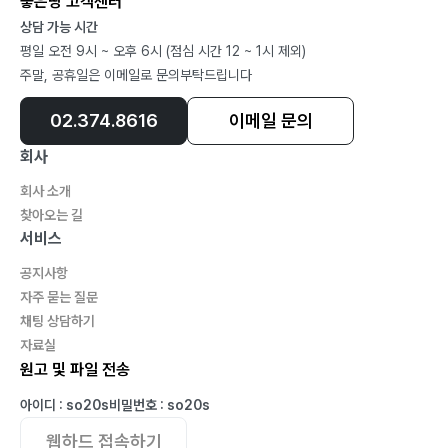
좋은땅 고객센터
충주호 물길을 따라 흐르는 시간의 조각들
상담 가능 시간
산정호수에 비친 푸른 바람
평일 오전 9시 ~ 오후 6시 (점심 시간 12 ~ 1시 제외)
산정호수의 고요한 물살
주말, 공휴일은 이메일로 문의부탁드립니다
산정호수에 반사된 궁예봉
한탄강 주상 절리 위로 흐르는 시간
02.374.8616
이메일 문의
채석강 해변에 새겨진 소망
회사
채석강 해변에 스며든 기억의 조각들
회사 소개
채석강 퇴적암을 걸으며 찾은 마음의 평화
찾아오는 길
채석강 해변을 걷는 발자국
서비스
백사장 해수욕장 노을을 마주하며
공지사항
동해의 일출과 함께 떠오른 새로운 희망
자주 묻는 질문
낙산사 앞바다에 스며든 고요
채팅 상담하기
자료실
원고 및 파일 전송
제4장. 삶 – 산처럼 살고 싶다
설악산에 새겨진 하늘의 기운
아이디 : so20s
비밀번호 : so20s
설악의 바람 속에 깃든 시간
웹하드 접속하기