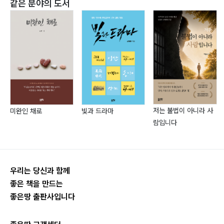
같은 분야의 도서
한탄강 주상 절리 물소리
좋은땅), 『유비쿼터스 100세 인생 행복학』 (2024.04, 좋
도심 공원의 벤치에서 마주한 사색
은땅), 『유비쿼터스 스마트 농수산업』 (2024.10, 좋은땅),
용왕산 산책길 은행 나무 아래에서
『유비쿼터스 디카시 100선』 (2024.11, 좋은땅) 등이 있습
캠퍼스 산책길에서 피어난 젊음
니다.
국립 공원 표지판에 스며든 하늘의 미소
내소사 전나무 숲길 속 삶의 풍경
저는 오늘이 “가장 젊은 날”이라 생각하고 주어진 환경에
감사하면서, 더욱 좋은 글쓰기와 영향력 있는 대중 강의를
제3장. 삶 – 바다처럼 포효하고 싶다
위해 노력하고 있습니다. 감사합니다.
저는 불법이 아니라 사
미완인 채로
빛과 드라마
양양 하조대 앞바다 끝없는 자유
람입니다
하조대 스카이워크 위에서 바라본 바다
홈페이지: http://www.supermanlee.com
하조대 앞바다에서 맞이한 오후
유튜브:
하조대 해변의 물결 속으로
https://www.youtube.com/@jungwanlee1119
우리는 당신과 함께
하조대 해변 모래 위에 새긴 약속
네이버 블로그:
좋은 책을 만드는
하조대 등대에서 바라본 꿈
https://blog.naver.com/jungwanlee119
좋은땅 출판사입니다
하조대 등대에서 바라본 인생의 갈림길
충주호 너머로 전해진 바람의 이야기