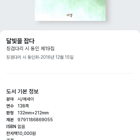
달빛을 잡다
징검다리 시 동인 제19집
징검다리 시 동인회
-
2016년 12월 15일
도서 기본 정보
분야
시/에세이
면수
138쪽
판형
132mm×212mm
제본
9791186869055
ISBN
없음
전자책
10,000원