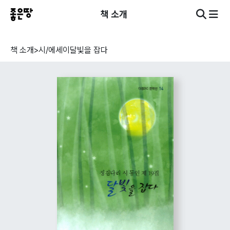
책 소개
책 소개
>
시/에세이
달빛을 잡다