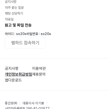
공지사항
등대지기
자주 묻는 질문
서나경
채팅 상담하기
봄
자료실
원고 및 파일 전송
조금 더
견딤
아이디 : so20s
비밀번호 : so20s
일상
웹하드 접속하기
그리움
송편 빚는 날
초록
숲에 서다
공지사항
이용약관
개인정보취급방침
제휴문의
이순우
앱다운로드
바람의 둥지
우울 날리기
좋은땅㈜
|
대표이사 이기봉
|
강물이 되어
사업자등록번호 196-81-00877
|