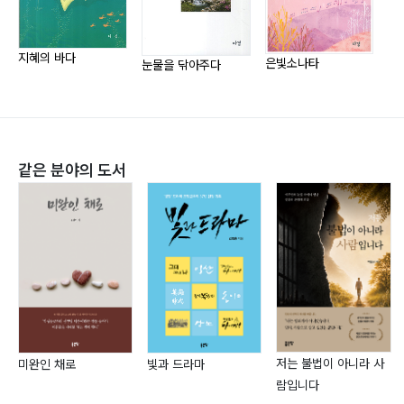
김수원(정숙)
꽃
지혜의 바다
은빛소나타
눈물을 닦아주다
달빛을 잡다
MRI 여행
간이역에서
같은 분야의 도서
개발의 울음소리
그리운 마음
노송
눈꺼풀을 뜨고 감는 사이
로키산맥
모르쇠
조혜숙
저는 불법이 아니라 사
미완인 채로
빛과 드라마
람입니다
喪失