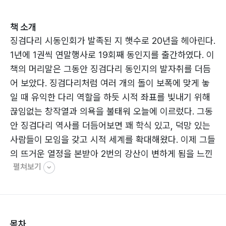
책 소개
징검다리 시동인회가 발족된 지 햇수로 20년을 헤아린다.
1년에 1권씩 연말행사로 19회째 동인지를 출간하였다. 이
책의 머리말은 그동안 징검다리 동인지의 발자취를 더듬
어 보았다. 징검다리처럼 여러 개의 돌이 보폭에 맞게 놓
일 때 유익한 다리 역할을 하듯 시적 좌표를 빛내기 위해
끊임없는 창작열과 의욕을 불태워 오늘에 이르렀다. 그동
안 징검다리 역사를 더듬어보면 꽤 학식 있고, 덕망 있는
사람들이 모임을 갖고 시적 세계를 확대해왔다. 이제 그들
의 뜨거운 열정을 본받아 2번의 강산이 변하게 됨을 느낀
펼쳐보기
다. 이 책은 태동철, 김수원(정숙), 박다윤, 서나경, 손옥
경, 이순우, 조재화, 조혜숙, 한상화의 주옥같은 원고로 구
성되어 있다.
목차