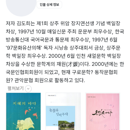
인물 상세 정보
막걸리
백제금동대향로
치마
저자 김도희는 제1회 상주 위암 장지연선생 기념 백일장
학창의
차상, 1997년 10월 매일신문 주최 운문부 최우수상, 한국
확
방송통신대 국어국문과 통문제 최우수상, 1997년 6월
'97문화유산의해' 독자 시낭송 상주대회서 금상, 상주문
손옥경
학 백일장 최우수상. 2000년 6월 인천 새얼문학 백일장
차상을 수상한 문학계의 재원(才媛)이다. 2000년에는 한
그리움
국문인협회회원이 되었고, 현재 구로문학? 동작문협회
부산 기장에 가면
원? 관악문협 회원으로 활동하고 있다.
아침 산책
펼쳐보기
최남단 마라도에서
강촌에서의 하루
동행
둘레길
순간