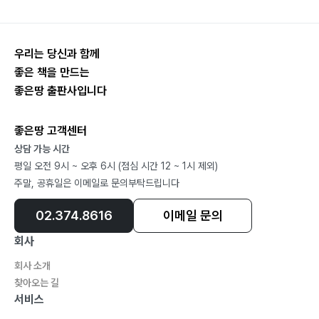
새 한 마리
아낌없이 주리라
우리는 당신과 함께
주문진에서
좋은 책을 만드는
어머니
좋은땅 출판사입니다
그것
주문진
좋은땅 고객센터
다시 봄
상담 가능 시간
평일 오전 9시 ~ 오후 6시 (점심 시간 12 ~ 1시 제외)
박다윤
주말, 공휴일은 이메일로 문의부탁드립니다
그대에게 가는 길
02.374.8616
이메일 문의
그대에게 가는 길 2
회사
작두 위의 춤
회사 소개
연꽃
찾아오는 길
詩에 갇혀
서비스
가지치기