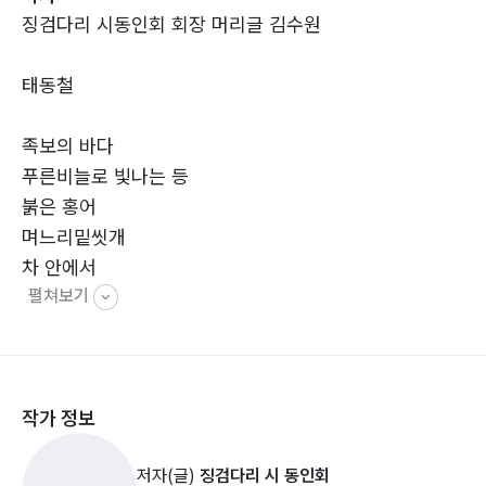
징검다리 시동인회 회장 머리글 김수원
태동철
족보의 바다
푸른비늘로 빛나는 등
붉은 홍어
며느리밑씻개
차 안에서
펼쳐보기
죽비로 깨우치다
곡신불사
조재화
작가 정보
쌀
저자(글)
징검다리 시 동인회
돌나물